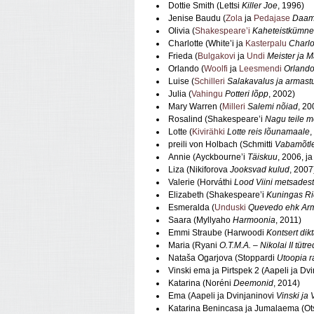
Dottie Smith (Lettsi
Killer Joe
, 1996)
Jenise Baudu (
Zola
ja
Pedajase
Daam
Olivia (
Shakespeare’i
Kaheteistkümne
Charlotte (White’i ja
Kasterpalu
Charlo
Frieda (
Bulgakovi
ja
Undi
Meister ja M
Orlando (
Woolfi
ja
Leesmendi
Orland
Luise (
Schilleri
Salakavalus ja armast
Julia (
Vahingu
Potteri lõpp
, 2002)
Mary Warren (
Milleri
Salemi nõiad
, 20
Rosalind (Shakespeare’i
Nagu teile m
Lotte (
Kivirähki
Lotte reis lõunamaale
,
preili von Holbach (Schmitti
Vabamõtl
Annie (Ayckbourne’i
Täiskuu
, 2006, j
Liza (Nikiforova
Jooksvad kulud
, 2007
Valerie (Horváthi
Lood Viini metsadest
Elizabeth (Shakespeare’i
Kuningas Ri
Esmeralda (
Unduski
Quevedo ehk Arm
Saara (Myllyaho
Harmoonia
, 2011)
Emmi Straube (Harwoodi
Kontsert dikt
Maria (Ryani
O.T.M.A. – Nikolai II tütre
Nataša Ogarjova (Stoppardi
Utoopia ra
Vinski ema ja Pirtspek 2 (Aapeli ja Dv
Katarina (Noréni
Deemonid
, 2014)
Ema (Aapeli ja Dvinjaninovi
Vinski ja 
Katarina Benincasa ja Jumalaema (O