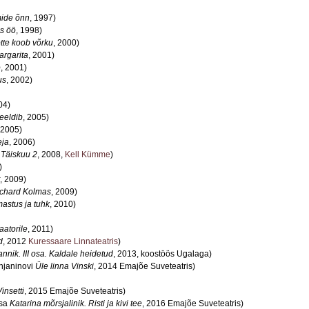
ide õnn
, 1997)
s öö
, 1998)
tte koob võrku
, 2000)
argarita
, 2001)
o
, 2001)
us
, 2002)
04)
eeldib
, 2005)
 2005)
eja
, 2006)
a
Täiskuu 2
, 2008,
Kell Kümme
)
)
, 2009)
chard Kolmas
, 2009)
astus ja tuhk
, 2010)
aatorile
, 2011)
d
, 2012
Kuressaare Linnateatris
)
nnik. III osa. Kaldale heidetud
, 2013, koostöös Ugalaga)
injaninovi
Üle linna Vinski
, 2014 Emajõe Suveteatris)
Vinsetti
, 2015 Emajõe Suveteatris)
tsa
Katarina mõrsjalinik. Risti ja kivi tee
, 2016 Emajõe Suveteatris)