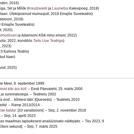
nden
, 2016)
ga, Siil ja Mõõk (
Kreutzwaldi
ja
Laumetsa
Kalevipoeg
, 2018)
ltaan. Üleküpsenud muinasjutt
, 2018 Emajõe Suveteatris)
atsiooni
, 2018)
9 Emajõe Suveteatris)
d
, 2020)
Almodóvari
ja Adamsoni
Kõik minu emast
, 2022)
ulia
, 2022, koostöös
Tartu Uue Teatriga
)
, 2023)
23 Karlova Teatris)
dud Naer)
kund
, 2025)
eie Meel, 8. september 1999
sid tüki ära küll
. – Eesti Päevaleht, 25. märts 2000
 ja surematusega
. – Teatrielu 2002
da end… kõrbest läbi
: [Quevedo]. – Teatrielu 2010
llid
. – Ramp 2013/2014
ste kaldal
: [33 variatsiooni]. – Sirp, 2. november 2018
. – Sirp, 14. aprill 2023
as maailmas lapsukesest analüüsivaks näitlejaks
. – Tiiu 2023, 9
[Elleni sekund]. – Sirp, 7. märts 2025