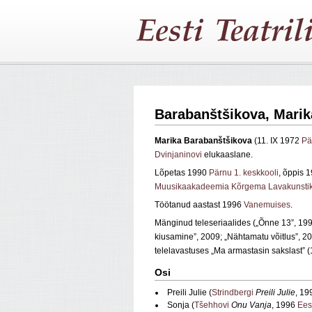
Barabanštšikova, Marik
Marika Barabanštšikova
(11. IX 1972
Pä
Dvinjaninovi
elukaaslane.
Lõpetas 1990
Pärnu 1. keskkooli
, õppis
Muusikaakadeemia Kõrgema Lavakunstik
Töötanud aastast 1996
Vanemuises
.
Mänginud teleseriaalides („Õnne 13”, 199
kiusamine”, 2009; „Nähtamatu võitlus”, 
telelavastuses „Ma armastasin sakslast” (
Osi
Preili Julie (
Strindbergi
Preili Julie
, 1
Sonja (
Tšehhovi
Onu Vanja
, 1996
Ees