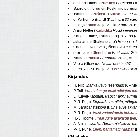
dr Jean Linden (
Priestley
Perekond Li
Saare eit, Põrgu eit, Keskmine põrgupii
Tsarinna jt (
Puškini
ja
Kiluski
Tsaar Sa
dr Katherine Brandt (Kaufmani
33 vari
Elsa (
Rannamaa
ja Valliku
Kadri
, 201
Anna Holter (
Kadastiku
Head inimese
Isabel, Eunice, Psühholoog ja Nunn (
Julia amm (Shakespeare’i
Romeo ja J
Charlotta Ivanovna (Tšehhovi
Kirsiaed
preili Julie (
Strindbergi
Preili Julie
, 20
Naine (
Lennuki
Ääremaal
, 2023, Müü
Veera (Głowacki
Neljas õde
, 2023)
Ellen Niit (Kiluski ja
Viidase
Elleni se
Kirjandus
H. Piip.
Marika usub iseendasse
. – M
P. Tali.
Vene nimega eesti näitlejad teek
L. Kurvet-Käosaar.
Näost näkku surma
P.-R. Purje.
Kirjutada, maalida, mängi
M. Barabanštšikova jt.
Ühe suve akvare
P.-R. Purje.
Valsi variatsioonid kohtumi
H.-L. Toome.
Preili Julie allakäigu teel
A. Metsis.
Marika Barabanštšikova: om
P.-R. Purje.
Elleni nähtamatu raamat
: 
Välislinke