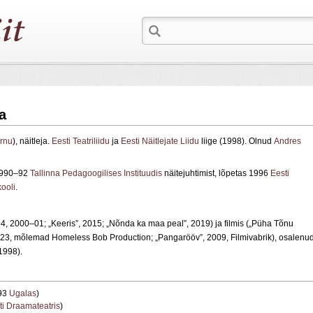
a
rnu
), näitleja.
Eesti Teatriliidu
ja
Eesti Näitlejate Liidu
liige (1998). Olnud
Andres
 1990–92
Tallinna Pedagoogilises Instituudis
näitejuhtimist, lõpetas 1996
Eesti
ooli
.
4, 2000–01; „Keeris”, 2015; „Nõnda ka maa peal”, 2019) ja filmis („Püha Tõnu
2023, mõlemad Homeless Bob Production; „Pangarööv”, 2009, Filmivabrik), osalenu
1998).
993
Ugalas
)
ti Draamateatris
)