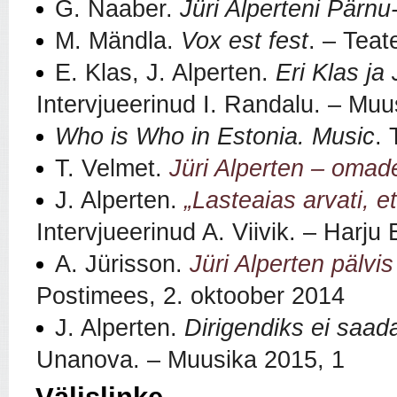
G. Naaber.
Jüri Alperteni Pärnu
M. Mändla.
Vox est fest
. –
Teat
E. Klas, J. Alperten.
Eri Klas ja 
Intervjueerinud I. Randalu. – Muu
Who is Who in Estonia. Music
. 
T. Velmet.
Jüri Alperten – omad
J. Alperten.
„Lasteaias arvati, e
Intervjueerinud A. Viivik. – Harju 
A. Jürisson.
Jüri Alperten pälv
Postimees, 2. oktoober 2014
J. Alperten.
Dirigendiks ei saad
Unanova. – Muusika 2015, 1