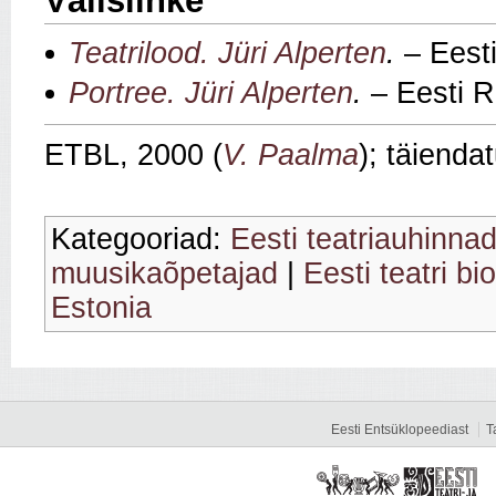
Välislinke
Teatrilood. Jüri Alperten
.
– Eesti
Portree. Jüri Alperten
.
– Eesti R
ETBL, 2000 (
V. Paalma
); täienda
Kategooriad:
Eesti teatriauhinnad
muusikaõpetajad
|
Eesti teatri bi
Estonia
Eesti Entsüklopeediast
T