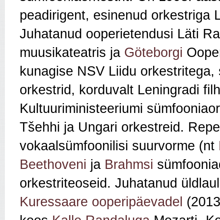
peadirigent, esinenud orkestriga
Juhatanud ooperietendusi Läti R
muusikateatris ja
Göteborgi
Ooperi
kunagise NSV Liidu orkestritega,
orkestrid, korduvalt Leningradi fi
Kultuuriministeeriumi sümfooniaork
Tšehhi ja Ungari orkestreid. Rep
vokaalsümfoonilisi suurvorme (nt
Beethoveni
ja
Brahmsi
sümfoonia
orkestriteoseid. Juhatanud üldlau
Kuressaare ooperipäevadel
(2013,