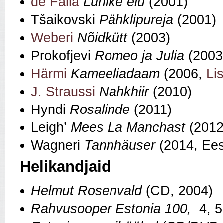
de Falla
Lühike elu
(2001)
Tšaikovski
Pähklipureja
(2001)
Weberi
Nõidkütt
(2003)
Prokofjevi
Romeo ja Julia
(2003
Härmi
Kameeliadaam
(2006,
Lis
J. Straussi
Nahkhiir
(2010)
Hyndi
Rosalinde
(2011)
Leigh’
Mees La Manchast
(2012
Wagneri
Tannhäuser
(2014, Eest
Helikandjaid
Helmut Rosenvald
(CD, 2004)
Rahvusooper Estonia 100,
4, 