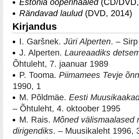
Estonia ooperihääled
(CD/DVD,
Rändavad laulud
(DVD, 2014)
Kirjandus
I. Garšnek.
Jüri Alperten
. –
Sirp
J. Alperten.
Laureaadiks detsem
Õhtuleht, 7. jaanuar 1989
P. Tooma.
Piimamees Tevje õnne
1990, 1
M. Põldmäe.
Eesti Muusikaakad
– Õhtuleht, 4. oktoober 1995
M. Rais.
Mõned välismaalased n
dirigendiks
. –
Muusikaleht 1996, 