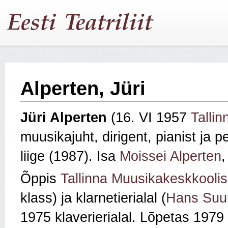
Alperten, Jüri
Jüri Alperten
(16. VI 1957
Tallin
muusikajuht, dirigent, pianist ja
liige (1987). Isa
Moissei Alperten
Õppis
Tallinna Muusikakeskkoolis
klass) ja klarnetierialal (
Hans Suur
1975 klaverierialal. Lõpetas 1979 