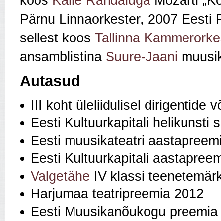
koos
Kalle Randaluga
Mozarti „Ko
Pärnu Linnaorkester, 2007 Eesti R
sellest koos
Tallinna Kammerorke
ansamblistina
Suure-Jaani
muusika
Autasud
III koht üleliidulisel dirigentide
Eesti Kultuurkapitali helikunsti
Eesti muusikateatri aastapreem
Eesti Kultuurkapitali aastapree
Valgetähe
IV klassi teenetemär
Harjumaa teatripreemia 2012
Eesti Muusikanõukogu preemia