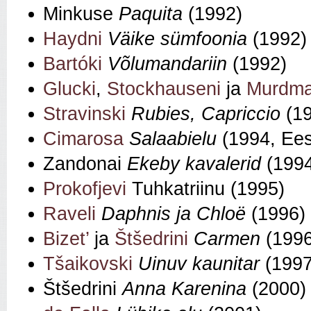
Minkuse
Paquita
(1992)
Haydni
Väike sümfoonia
(1992)
Bartóki
Võlumandariin
(1992)
Glucki
,
Stockhauseni
ja
Murdm
Stravinski
Rubies, Capriccio
(1
Cimarosa
Salaabielu
(1994, Ees
Zandonai
Ekeby kavalerid
(1994
Prokofjevi
Tuhkatriinu (1995)
Raveli
Daphnis ja Chloë
(1996)
Bizet’
ja
Štšedrini
Carmen
(1996
Tšaikovski
Uinuv kaunitar
(1997
Štšedrini
Anna Karenina
(2000)