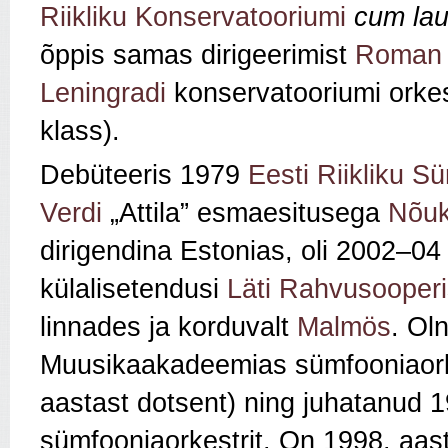
Riikliku Konservatooriumi
cum la
õppis samas dirigeerimist
Roman 
Leningradi
konservatooriumi orkestr
klass).
Debüteeris 1979
Eesti Riikliku S
Verdi
„Attila” esmaesitusega
Nõuk
dirigendina Estonias, oli 2002–04
külalisetendusi
Läti Rahvusooperi
linnades ja korduvalt
Malmös
. Ol
Muusikaakadeemias sümfooniaorke
aastast dotsent) ning juhatanu
sümfooniaorkestrit. On 1998. aast