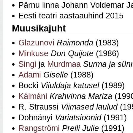
Pärnu linna Johann Voldemar J
Eesti teatri aastaauhind 2015
Muusikajuht
Glazunovi
Raimonda
(1983)
Minkuse
Don Quijote
(1986)
Singi
ja
Murdmaa
Surma ja sünn
Adami
Giselle
(1988)
Bocki
Viiuldaja katusel
(1989)
Kálmáni
Krahvinna Mariza
(199
R. Straussi
Viimased laulud
(19
Dohnányi
Variatsioonid
(1991)
Rangströmi
Preili Julie
(1991)