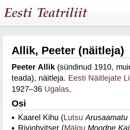
Allik, Peeter (näitleja)
Peeter Allik
(sündinud 1910, muid 
teada), näitleja.
Eesti Näitlejate L
1927–36
Ugalas
.
Osi
Kaarel Kihu (
Lutsu
Arusaamatu 
Riviohvitser (
Mälgu
Moodne Kai