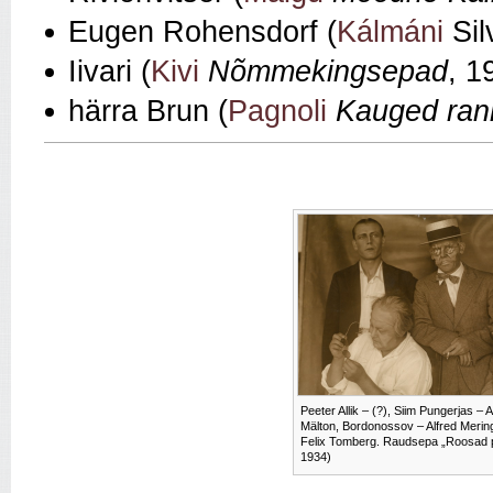
Eugen Rohensdorf (
Kálmáni
Sil
Iivari (
Kivi
Nõmmekingsepad
, 1
härra Brun (
Pagnoli
Kauged ran
Peeter Allik – (?), Siim Pungerjas –
Mälton, Bordonossov – Alfred Mering
Felix Tomberg. Raudsepa „Roosad pri
1934)