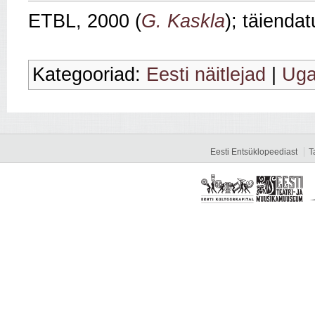
ETBL, 2000 (
G. Kaskla
); täienda
Kategooriad:
Eesti näitlejad
|
Uga
Eesti Entsüklopeediast
T