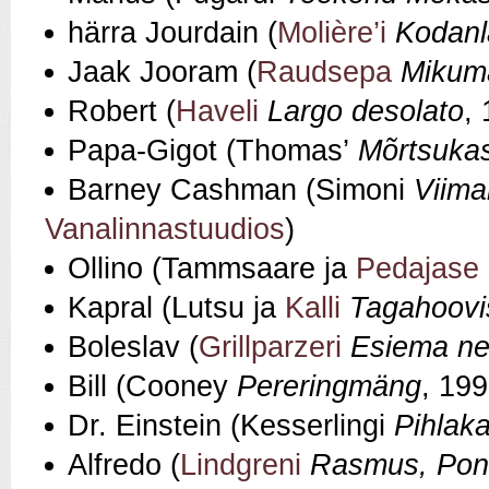
härra Jourdain (
Molière’i
Kodanl
Jaak Jooram (
Raudsepa
Mikum
Robert (
Haveli
Largo desolato
,
Papa-Gigot (Thomas’
Mõrtsuka
Barney Cashman (Simoni
Viima
Vanalinnastuudios
)
Ollino (Tammsaare ja
Pedajase
Kapral (Lutsu ja
Kalli
Tagahoovi
Boleslav (
Grillparzeri
Esiema n
Bill (Cooney
Pereringmäng
, 199
Dr. Einstein (Kesserlingi
Pihlak
Alfredo (
Lindgreni
Rasmus, Pont