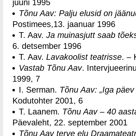
juuni 1995
Tõnu Aav: Palju elusid on jään
Postimees,13. jaanuar 1996
T. Aav.
Ja muinasjutt saab tõek
6. detsember 1996
T. Aav.
Lavakoolist teatrisse
. –
Vastab Tõnu Aav
. Intervjueeri
1999, 7
I. Serman.
Tõnu Aav: „Iga päev 
Kodutohter 2001, 6
T. Laanem.
Tõnu Aav – 40 aastat
Päevaleht, 22. september 2001
Tõnu Aav terve elu Draamateatr