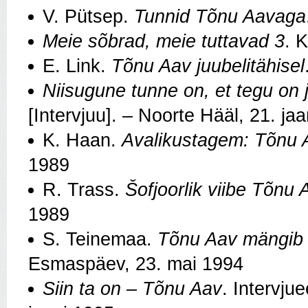
V. Pütsep.
Tunnid Tõnu Aavaga
Meie sõbrad, meie tuttavad
3
. K
E. Link.
Tõnu Aav juubelitähisel
Niisugune tunne on, et tegu on 
[Intervjuu]. – Noorte Hääl, 21. ja
K. Haan.
Avalikustagem: Tõnu A
1989
R. Trass.
Šofjoorlik viibe Tõnu
1989
S. Teinemaa.
Tõnu Aav mängib vi
Esmaspäev, 23. mai 1994
Siin ta on – Tõnu Aav
. Intervju