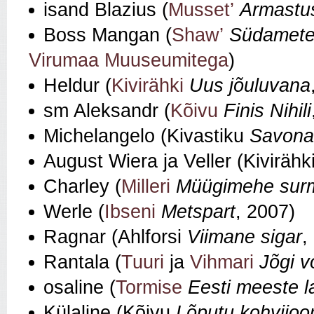
isand Blazius (
Musset’
Armastus
Boss Mangan (
Shaw’
Südamete
Virumaa Muuseumitega
)
Heldur (
Kivirähki
Uus jõuluvana
sm Aleksandr (
Kõivu
Finis Nihili
Michelangelo (Kivastiku
Savonaro
August Wiera ja Veller (Kivirähk
Charley (
Milleri
Müügimehe sur
Werle (
Ibseni
Metspart
, 2007)
Ragnar (Ahlforsi
Viimane sigar
,
Rantala (
Tuuri
ja
Vihmari
Jõgi v
osaline (
Tormise
Eesti meeste l
Külaline (Kõivu
Lõputu kohvijoo