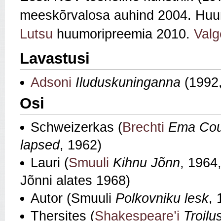
meeskõrvalosa auhind
2004. Huu
Lutsu
huumoripreemia 2010.
Valg
Lavastusi
Adsoni
Iluduskuninganna
(1992,
Osi
Schweizerkas (
Brechti
Ema Cou
lapsed
, 1962)
Lauri (
Smuuli
Kihnu Jõnn
, 1964
Jõnni alates 1968)
Autor (Smuuli
Polkovniku lesk
, 
Thersites (
Shakespeare’i
Troilu