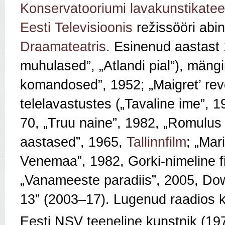
Konservatooriumi lavakunstikatee
Eesti Televisioonis
režissööri abi
Draamateatris
. Esinenud aastas
muhulased”
, „Atlandi pial
”
), mäng
komandosed
”
, 1952; „Maigret’ rev
telelavastustes („Tavaline ime
”
, 
70, „Truu naine
”
, 1982, „Romulus
aastased
”
, 1965,
Tallinnfilm
; „Mar
Venemaa
”
, 1982, Gorki-nimeline f
„Vanameeste paradiis
”
, 2005, Dow
13
”
(2003–17). Lugenud raadios ka
Eesti NSV teeneline kunstnik (19