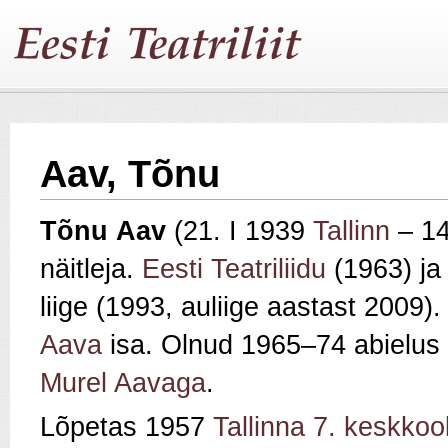
Aav, Tõnu
Tõnu
Aav
(21. I 1939
Tallinn
– 14.
näitleja.
Eesti Teatriliidu
(1963) j
liige (1993, auliige aastast 2009)
Aava
isa. Olnud 1965–74 abielus
Murel Aavaga
.
Lõpetas 1957
Tallinna 7. keskkool