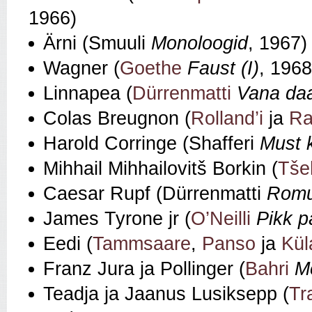
1966)
Ärni (Smuuli
Monoloogid
, 1967)
Wagner (
Goethe
Faust (I)
, 1968
Linnapea (
Dürrenmatti
Vana daa
Colas Breugnon (
Rolland’i
ja
Ra
Harold Corringe (Shafferi
Must 
Mihhail Mihhailovitš Borkin (
Tše
Caesar Rupf (Dürrenmatti
Romu
James Tyrone jr (
O’Neilli
Pikk p
Eedi (
Tammsaare
,
Panso
ja
Kül
Franz Jura ja Pollinger (
Bahri
Me
Teadja ja Jaanus Lusiksepp (
Tr