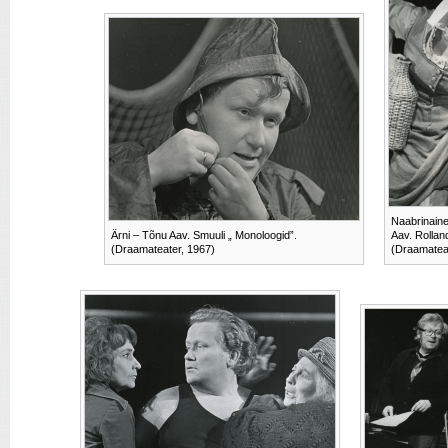
Naabrinaine
Ärni – Tõnu Aav. Smuuli „ Monoloogid”.
Aav. Rolland
(Draamateater, 1967)
(Draamatea