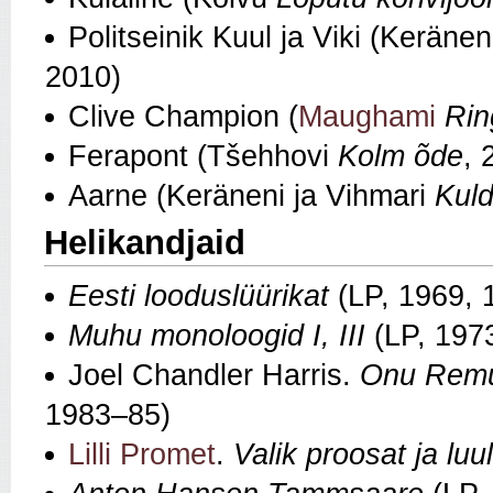
Politseinik Kuul ja Viki (Keräne
2010)
Clive Champion (
Maughami
Rin
Ferapont (Tšehhovi
Kolm õde
, 
Aarne (Keräneni ja Vihmari
Kuld
Helikandjaid
Eesti looduslüürikat
(LP, 1969, 
Muhu monoloogid I, III
(LP, 197
Joel Chandler Harris.
Onu Remu
1983–85)
Lilli Promet
.
Valik proosat ja luu