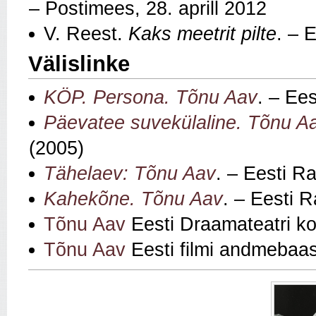
– Postimees, 28. aprill 2012
V. Reest.
Kaks meetrit pilte
. – E
Välislinke
KÖP. Persona. Tõnu Aav
. – Ee
Päevatee suvekülaline. Tõnu A
(2005)
Tähelaev: Tõnu Aav
. – Eesti R
Kahekõne. Tõnu Aav
. – Eesti 
Tõnu Aav
Eesti Draamateatri ko
Tõnu Aav
Eesti filmi andmebaas