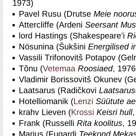
1973)
Pavel Rusu (Drutse
Meie nooru
Attercliffe (Ardeni
Seersant Musg
lord Hastings (Shakespeare’i
Ri
Nösunina (Šukšini
Energilised 
Vassili Trifonovitš Potapov (Ge
Tõnu (
Vetemaa
Roosiaed
, 1976
Vladimir Borissovitš Okunev (
Laatsarus (Radičkovi
Laatsarus
Hotelliomanik (
Lenzi
Süütute ae
krahv Lieven (
Krossi
Keisri hull
Frank (Russelli
Rita koolitus
, 1
Marius (Fugardi
Teekond Meka