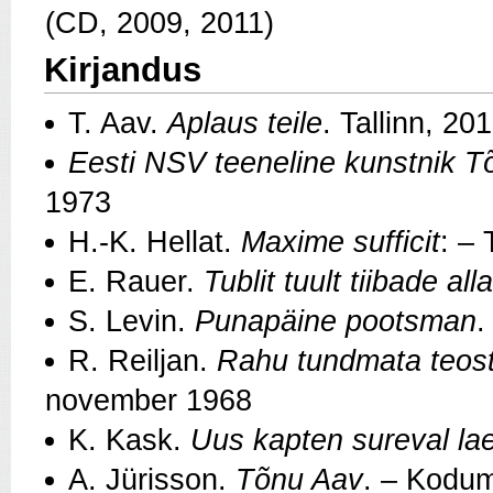
(CD, 2009, 2011)
Kirjandus
T. Aav.
Aplaus teile
. Tallinn, 20
Eesti NSV teeneline kunstnik T
1973
H.-K. Hellat.
Maxime sufficit
: – 
E. Rauer.
Tublit tuult tiibade alla
S. Levin.
Punapäine pootsman
.
R. Reiljan.
Rahu tundmata teos
november 1968
K. Kask.
Uus kapten sureval la
A. Jürisson.
Tõnu Aav
. – Kodum