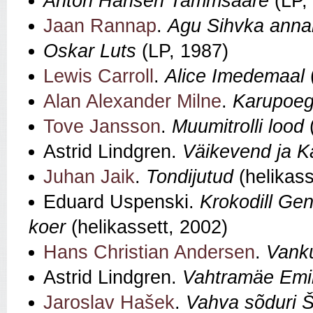
Anton Hansen Tammsaare
(LP,
Jaan Rannap
.
Agu Sihvka anna
Oskar Luts
(LP, 1987)
Lewis Carroll
.
Alice Imedemaal
Alan Alexander Milne
.
Karupoe
Tove Jansson
.
Muumitrolli lood
(
Astrid Lindgren.
Väikevend ja Ka
Juhan Jaik
.
Tondijutud
(helikass
Eduard Uspenski.
Krokodill Gen
koer
(helikassett, 2002)
Hans Christian Andersen
.
Vank
Astrid Lindgren.
Vahtramäe Emi
Jaroslav Hašek
.
Vahva sõduri Š