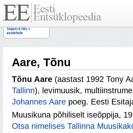
Tagasi ETBL-i
avalehele
Aare, Tõnu
Tõnu Aare
(aastast 1992 Tony Aa
Tallinn
), levimuusik, multiinstrume
Johannes Aare
poeg. Eesti Esitaja
Muusikuna põhiliselt iseõppija, 
Otsa nimelises Tallinna Muusikak