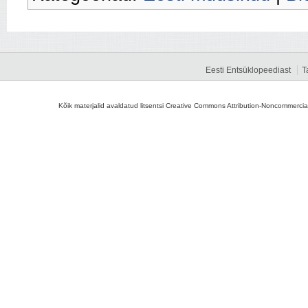
Eesti Entsüklopeediast
T
Kõik materjalid avaldatud litsentsi Creative Commons Attribution-Noncommercial-S