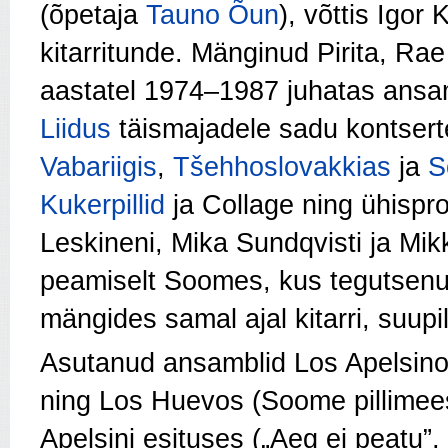
(õpetaja
Tauno Õun
), võttis Igor
kitarritunde. Mänginud Pirita, Rae 
aastatel 1974–1987 juhatas ansa
Liidus
täismajadele sadu kontsert
Vabariigis
,
Tšehhoslovakkias
ja
S
Kukerpillid
ja
Collage
ning ühispr
Leskineni, Mika Sundqvisti ja Mik
peamiselt Soomes, kus tegutsenu
mängides samal ajal kitarri, suupill
Asutanud ansamblid Los Apelsin
ning Los Huevos (Soome pillimees
Apelsini esituses („Aeg ei peatu”, 