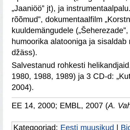
„Jaaniöö” jt), ja instrumentaalpal
rõõmud”, dokumentaalfilm „Korstna
kuuldemängudele („Šeherezade”,
humoorika alatooniga ja sisaldab m
džäss).
Salvestanud rohkesti helikandjaid
1980, 1988, 1989) ja 3 CD-d: „Kut
2004).
EE 14, 2000; EMBL, 2007 (
A. Va
Kategooriad:
Eesti muusikud
|
Bi