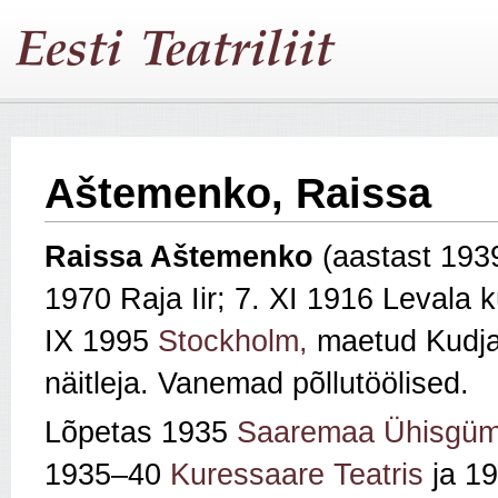
Aštemenko, Raissa
Raissa Aštemenko
(aastast 193
1970 Raja Iir; 7. XI 1916 Levala 
IX 1995
Stockholm,
maetud Kudjap
näitleja. Vanemad põllutöölised.
Lõpetas 1935
Saaremaa Ühisgüm
1935–40
Kuressaare Teatris
ja 1