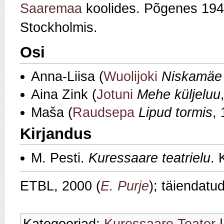
Saaremaa
koolides. Põgenes 19
Stockholmis.
Osi
Anna-Liisa (
Wuolijoki
Niskamäe
Aina Zink (
Jotuni
Mehe küljeluu
Maša (
Raudsepa
Lipud tormis
,
Kirjandus
M. Pesti.
Kuressaare teatrielu
. 
ETBL, 2000 (
E. Purje
); täiendatu
Kategooriad:
Kuressaare Teater