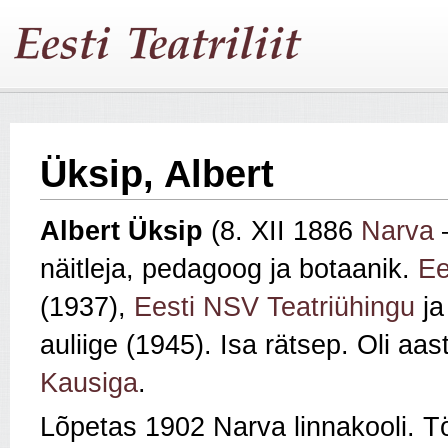
Üksip, Albert
Albert Üksip
(8. XII 1886
Narva
–
näitleja, pedagoog ja botaanik.
Ee
(1937),
Eesti NSV Teatriühingu
j
auliige (1945). Isa rätsep. Oli aa
Kausiga
.
Lõpetas 1902 Narva linnakooli. 