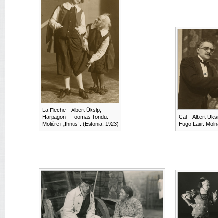
La Fleche – Albert Üksip,
Harpagon – Toomas Tondu.
Gal – Albert Üks
Molière’i „Ihnus“. (Estonia, 1923)
Hugo Laur. Molná