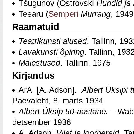
Tšugunov (Ostrovski
Hundid ja
Teearu (
Semperi
Murrang
, 1949
Raamatuid
Teatrikunsti alused
. Tallinn, 193
Lavakunsti õpiring
. Tallinn, 193
Mälestused
. Tallinn, 1975
Kirjandus
ArA. [A. Adson].
Albert Üksipi 
Päevaleht, 8. märts 1934
Albert Üksip 50-aastane.
– Waba
detsember 1936
A. Adson.
Vilet ja loorbereid
. Ta