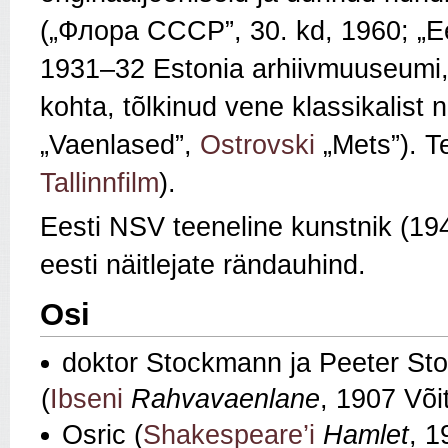
(„Флора СССР”, 30. kd, 1960; „Ee
1931–32 Estonia arhiivmuuseumi, av
kohta, tõlkinud vene klassikalist n
„Vaenlased”,
Ostrovski
„Mets”). T
Tallinnfilm
).
Eesti NSV teeneline kunstnik (194
eesti näitlejate rändauhind.
Osi
doktor Stockmann ja Peeter S
(
Ibseni
Rahvavaenlane
, 1907 Või
Osric (
Shakespeare’i
Hamlet
, 1