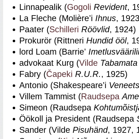
Linnapealik (
Gogoli
Revident
, 1
La Fleche (Molière’i
Ihnus
, 1923
Paater (
Schilleri
Röövlid
, 1924)
Prokurör (Rittneri
Hundid ööl
, 1
lord Loam (Barrie’
Imetlusvääril
advokaat Kurg (
Vilde
Tabamata
Fabry (
Čapeki
R.U.R.
, 1925)
Antonio (Shakespeare’i
Veneet
Villem Tammist (
Raudsepa
Amee
Simeon (Raudsepa
Kohtumõist
Öökoll ja President (Raudsepa
Sander (Vilde
Pisuhänd
, 1927, 