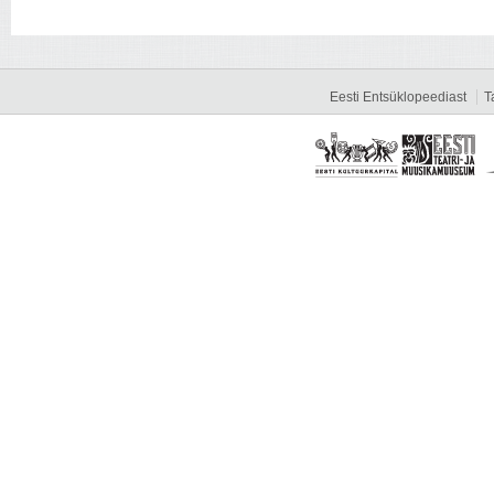
Eesti Entsüklopeediast
T