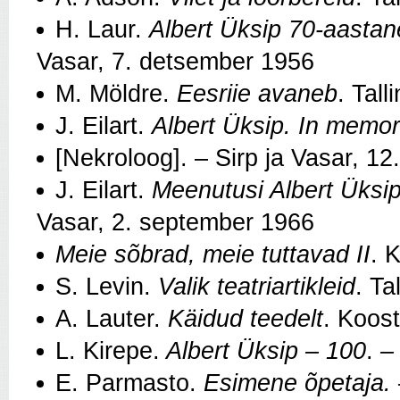
H. Laur.
Albert Üksip 70-aastan
Vasar, 7. detsember 1956
M. Möldre.
Eesriie avaneb
. Tall
J. Eilart.
Albert Üksip. In memo
[Nekroloog]. – Sirp ja Vasar, 1
J. Eilart.
Meenutusi Albert Üksip
Vasar, 2. september 1966
Meie sõbrad, meie tuttavad
II
. 
S. Levin.
Valik teatriartikleid
. Ta
A. Lauter.
Käidud teedelt
. Koost
L. Kirepe.
Albert Üksip – 100
.
E. Parmasto.
Esimene õpetaja.