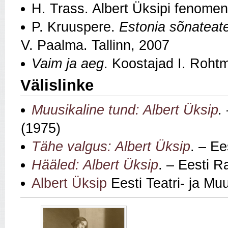
H. Trass. Albert Üksipi fenomen
P. Kruuspere.
Estonia sõnateat
V. Paalma. Tallinn, 2007
Vaim ja aeg
. Koostajad I. Rohtm
Välislinke
Muusikaline tund: Albert Üksip
.
(1975)
Tähe valgus: Albert Üksip
. – Ee
Hääled: Albert Üksip
. – Eesti R
Albert Üksip
Eesti Teatri- ja M