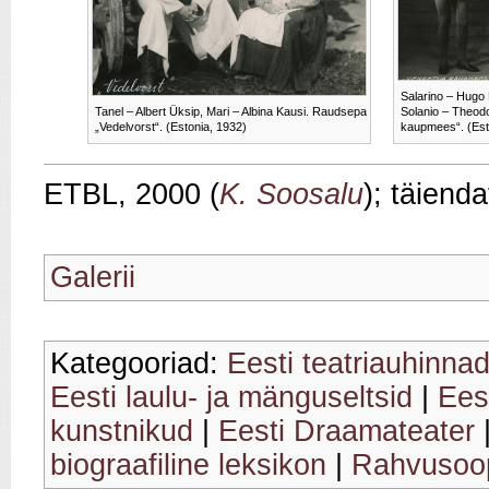
Salarino – Hugo 
Tanel – Albert Üksip, Mari – Albina Kausi. Raudsepa
Solanio – Theodo
„Vedelvorst“. (Estonia, 1932)
kaupmees“. (Est
ETBL, 2000 (
K. Soosalu
); täiend
Galerii
Kategooriad:
Eesti teatriauhinnad
Eesti laulu- ja mänguseltsid
|
Ees
kunstnikud
|
Eesti Draamateater
biograafiline leksikon
|
Rahvusoop