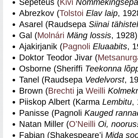
Sepeteus (
Kivi
Nõmmekingsep
Abrezkov (
Tolstoi
Elav laip
, 192
Asarel (Raudsepa
Siinai tähiste
Gal (
Molnári
Mäng lossis
, 1928)
Ajakirjanik (
Pagnoli
Eluaabits
, 
Doktor Teodor Jivar (
Metsanurg
Osborne (Sheriffi
Teekonna lõp
Tanel (Raudsepa
Vedelvorst
, 1
Brown (
Brechti
ja
Weilli
Kolmekr
Piiskop Albert (Karma
Lembitu
,
Panisse (Pagnoli
Kauged ranna
Natan Miller (
O’Neilli
Oi, noorus
Fabian (Shakespeare’i
Mida soo