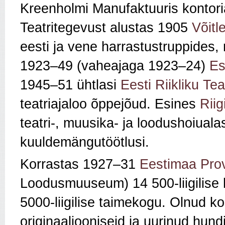
Kreenholmi Manufaktuuris kontor
Teatritegevust alustas 1905
Võitl
eesti ja vene harrastustruppides, 
1923–49 (vaheajaga 1923–24)
Es
1945–51 ühtlasi
Eesti Riikliku Teat
teatriajaloo õppejõud. Esines
Riig
teatri-, muusika- ja loodushoiuala
kuuldemängutöötlusi.
Korrastas 1927–31
Eestimaa Pro
Loodusmuuseum) 14 500-liigilise 
5000-liigilise taimekogu. Olnud k
originaaljooniseid ja uurinud hundi