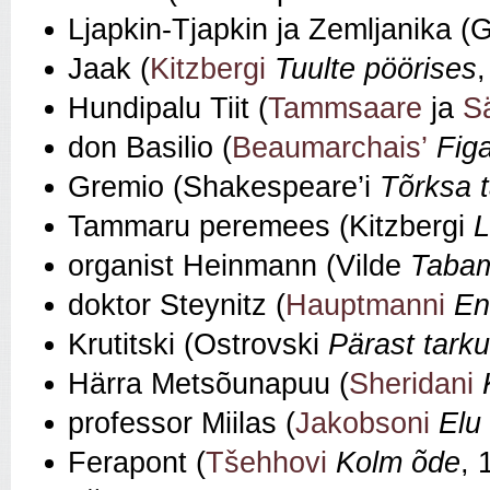
Ljapkin-Tjapkin ja Zemljanika (
Jaak (
Kitzbergi
Tuulte pöörises
Hundipalu Tiit (
Tammsaare
ja
S
don Basilio (
Beaumarchais’
Fig
Gremio (Shakespeare’i
Tõrksa t
Tammaru peremees (Kitzbergi
L
organist Heinmann (Vilde
Tabam
doktor Steynitz (
Hauptmanni
En
Krutitski (Ostrovski
Pärast tarku
Härra Metsõunapuu (
Sheridani
professor Miilas (
Jakobsoni
Elu 
Ferapont (
Tšehhovi
Kolm õde
, 