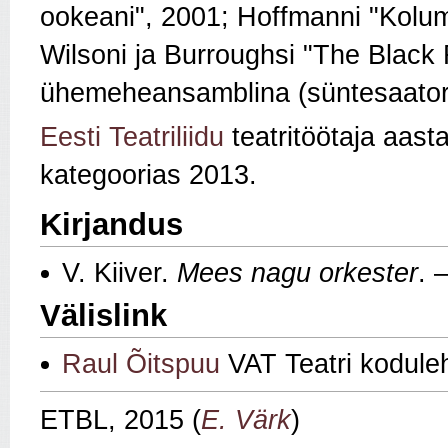
ookeani", 2001; Hoffmanni "Kolum
Wilsoni ja Burroughsi "The Black 
ühemeheansamblina (süntesaator,
Eesti Teatriliidu
teatritöötaja aas
kategoorias 2013.
Kirjandus
V. Kiiver.
Mees nagu orkester
. 
Välislink
Raul Õitspuu
VAT Teatri kodule
ETBL, 2015 (
E. Värk
)