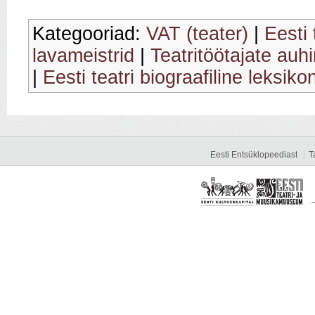
Kategooriad:
VAT (teater)
|
Eesti 
lavameistrid
|
Teatritöötajate auh
|
Eesti teatri biograafiline leksiko
Eesti Entsüklopeediast
T