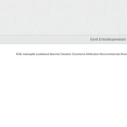
Eesti Entsüklopeediast
Kõik materjalid avaldatud litsentsi Creative Commons Attribution-Noncommercial-Share A