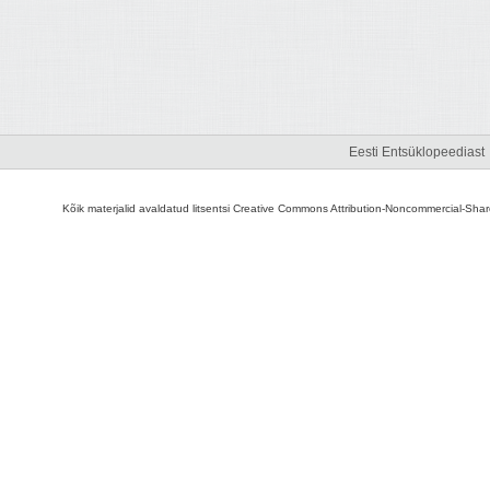
Eesti Entsüklopeediast
Kõik materjalid avaldatud litsentsi Creative Commons Attribution-Noncommercial-Share A