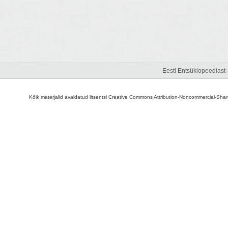
Eesti Entsüklopeediast
Kõik materjalid avaldatud litsentsi Creative Commons Attribution-Noncommercial-Share A