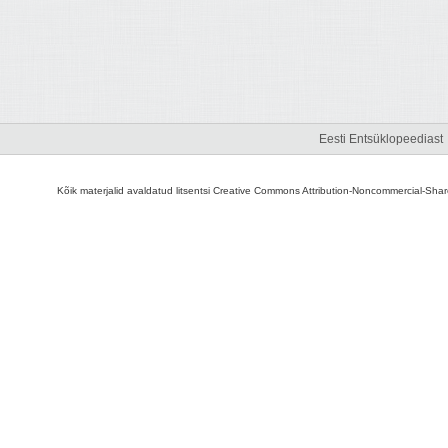
Eesti Entsüklopeediast
Kõik materjalid avaldatud litsentsi Creative Commons Attribution-Noncommercial-Share A