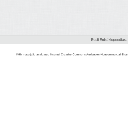
Eesti Entsüklopeediast
Kõik materjalid avaldatud litsentsi Creative Commons Attribution-Noncommercial-Share A