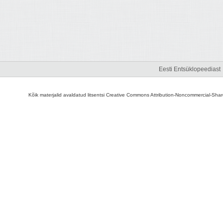
Eesti Entsüklopeediast
Kõik materjalid avaldatud litsentsi Creative Commons Attribution-Noncommercial-Share A