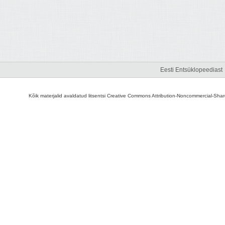
Eesti Entsüklopeediast
Kõik materjalid avaldatud litsentsi Creative Commons Attribution-Noncommercial-Share A