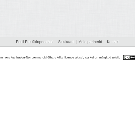
Eesti Entsüklopeediast
Sisukaart
Meie partnerid
Kontakt
ommons Attribution-Noncommercial-Share Alike licence alusel, v.a kui on märgitud teisiti.