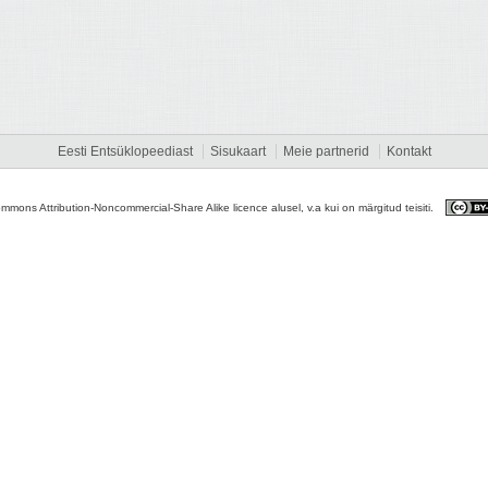
Eesti Entsüklopeediast
Sisukaart
Meie partnerid
Kontakt
ommons Attribution-Noncommercial-Share Alike licence alusel, v.a kui on märgitud teisiti.