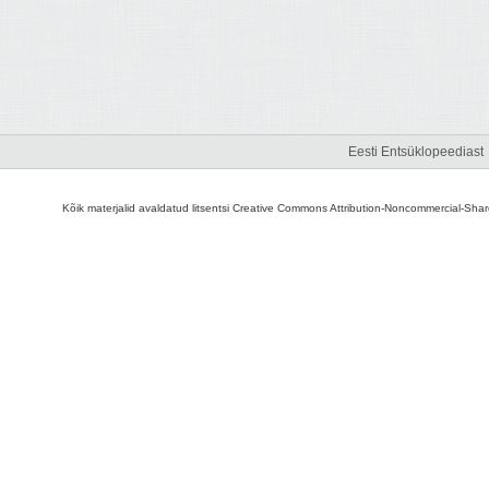
Eesti Entsüklopeediast
Kõik materjalid avaldatud litsentsi Creative Commons Attribution-Noncommercial-Share A