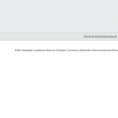
Eesti Entsüklopeediast
Kõik materjalid avaldatud litsentsi Creative Commons Attribution-Noncommercial-Share A