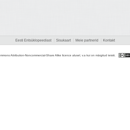
Eesti Entsüklopeediast
Sisukaart
Meie partnerid
Kontakt
ommons Attribution-Noncommercial-Share Alike licence alusel, v.a kui on märgitud teisiti.