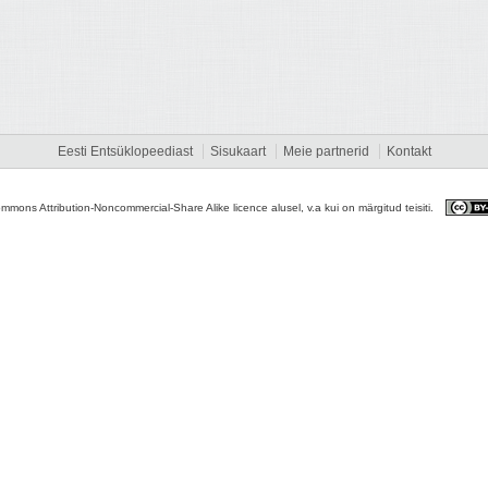
Eesti Entsüklopeediast
Sisukaart
Meie partnerid
Kontakt
ommons Attribution-Noncommercial-Share Alike licence alusel, v.a kui on märgitud teisiti.