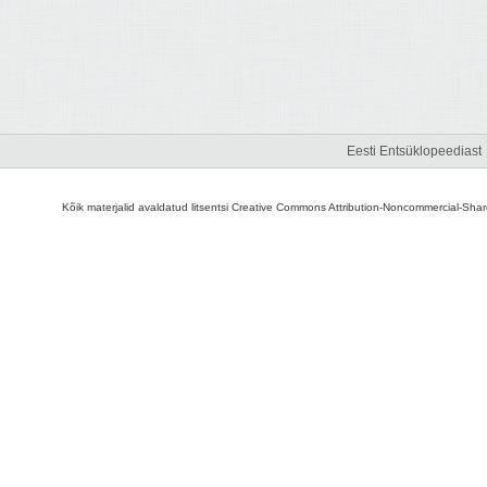
Eesti Entsüklopeediast
Kõik materjalid avaldatud litsentsi Creative Commons Attribution-Noncommercial-Share A